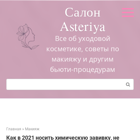
Перейти
Салон
к
контенту
Asteriya
Все об уходовой
косметике, советы по
макияжу и другим
бьюти-процедурам
Поиск:
Главная
»
Макияж
Как в 2021 носить химическую завивку, не