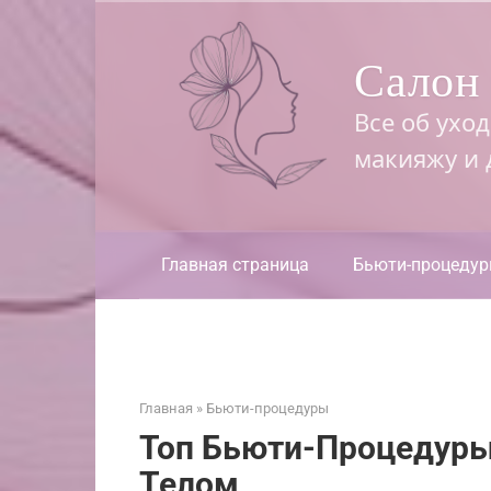
Перейти
к
Салон 
контенту
Все об ухо
макияжу и
Главная страница
Бьюти-процеду
Главная
»
Бьюти-процедуры
Топ Бьюти-Процедуры 
Телом