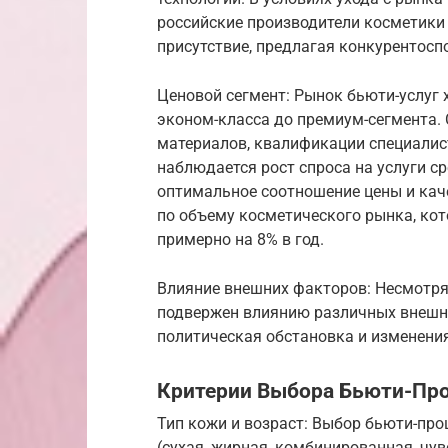
российские производители косметики
присутствие, предлагая конкурентосп
Ценовой сегмент: Рынок бьюти-услуг 
эконом-класса до премиум-сегмента.
материалов, квалификации специалист
наблюдается рост спроса на услуги с
оптимальное соотношение цены и каче
по объему косметического рынка, кот
примерно на 8% в год.
Влияние внешних факторов: Несмотря
подвержен влиянию различных внешни
политическая обстановка и изменения
Критерии Выбора Бьюти-Пр
Тип кожи и возраст: Выбор бьюти-пр
(сухая, жирная, комбинированная, чу