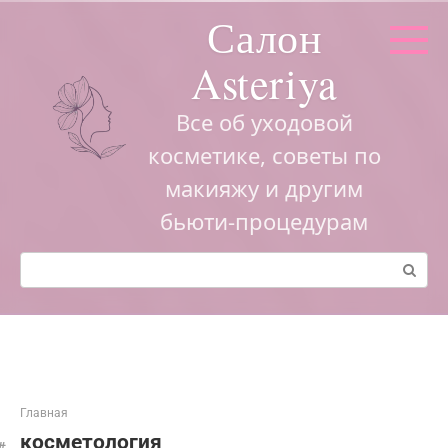
Перейти
Салон
к
контенту
Asteriya
Все об уходовой
косметике, советы по
макияжу и другим
бьюти-процедурам
Поиск:
Главная
косметология