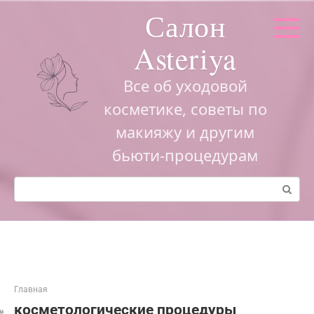
Перейти
Салон
к
контенту
Asteriya
Все об уходовой
косметике, советы по
макияжу и другим
бьюти-процедурам
Поиск:
Главная
косметологические процедуры