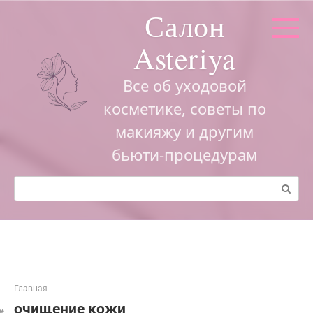
Перейти
Салон
к
контенту
Asteriya
Все об уходовой
косметике, советы по
макияжу и другим
бьюти-процедурам
Поиск:
Главная
очищение кожи