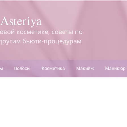
Asteriya
довой косметике, советы по
 другим бьюти-процедурам
ры
Волосы
Косметика
Макияж
Маникюр