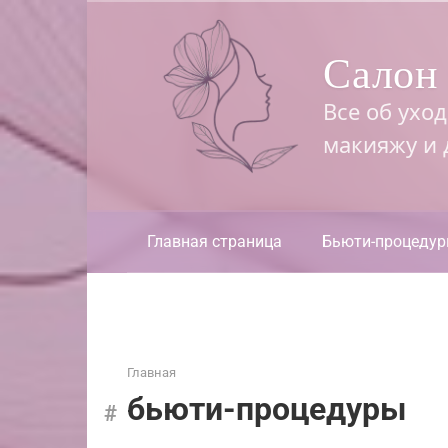
Перейти
к
Салон 
контенту
Все об ухо
макияжу и
Главная страница
Бьюти-процеду
Главная
бьюти-процедуры