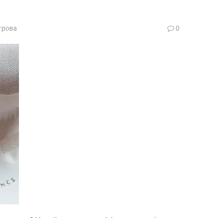
трова
0