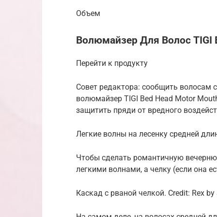
Объем
Волюмайзер Для Волос TIGI 
Перейти к продукту
Совет редактора: сообщить волосам 
волюмайзер TIGI Bed Head Motor Mout
защитить пряди от вредного воздейс
Легкие волны на лесенку средней длины.
Чтобы сделать романтичную вечернюю
легкими волнами, а челку (если она е
Каскад с рваной челкой. Credit: Rex by 
На самом деле, на волосах средней 