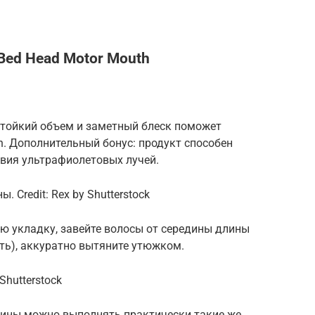
Bed Head Motor Mouth
стойкий объем и заметный блеск поможет
h. Дополнительный бонус: продукт способен
твия ультрафиолетовых лучей.
 Credit: Rex by Shutterstock
 укладку, завейте волосы от середины длины
сть), аккуратно вытяните утюжком.
Shutterstock
длины можно выполнять практически такие же