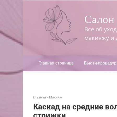
Перейти
к
Салон 
контенту
Все об ухо
макияжу и
Главная страница
Бьюти-процеду
Главная
»
Макияж
Каскад на средние во
стрижки