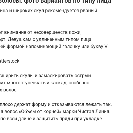
волосы: фото вариантов по типу лица
ица и широких скул рекомендуется рваный
т внимание от несовершенств кожи,
рт. Девушкам с удлиненным типом лица
оей формой напоминающий галочку или букву V
tterstock
сширить скулы и замаскировать острый
ит многоступенчатый каскад, особенно
х волос.
 плохо держат форму и отказываются лежать так,
ля волос «Объем от корней» марки Чистая Линия.
по всей длине и защитить пряди при укладке