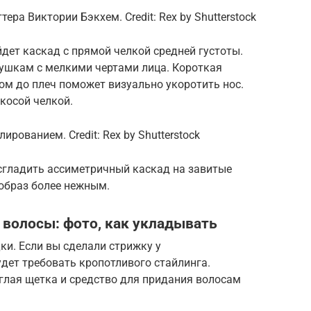
ра Виктории Бэкхем. Credit: Rex by Shutterstock
дет каскад с прямой челкой средней густоты.
вушкам с мелкими чертами лица. Короткая
дом до плеч поможет визуально укоротить нос.
косой челкой.
рованием. Credit: Rex by Shutterstock
 сгладить ассиметричный каскад на завитые
образ более нежным.
 волосы: фото, как укладывать
ки. Если вы сделали стрижку у
удет требовать кропотливого стайлинга.
углая щетка и средство для придания волосам