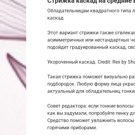
Стрижка каскад на средние 
Обладательницам квадратного типа л
каскад
Этот вариант стрижки также отвлекае
асимметричных или нестандартных че
подойдет градуированный каскад, св
Укороченный каскад. Credit: Rex by Shu
Такая стрижка поможет визуально ра
подбородок. Любую форму лица украс
актуальный для обладательниц тонки
Совет редактора: если тонкие волосы
как вы задумали, попробуйте пенку д
Средство поможет увлажнить волосы 
горячими приборами.