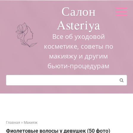
Перейти
Салон
к
контенту
Asteriya
Все об уходовой
косметике, советы по
макияжу и другим
бьюти-процедурам
Поиск:
Главная
»
Макияж
Фиолетовые волосы у девушек (50 фото)