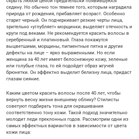
скрыть любой ценой предательски появившуюся
седину. Но обычно тон темнее того, которым наградила
природа от рождения, прибавляет возраст. Особенно
старит черный. Он подчеркивает резкие черты лица,
зрительно «углубляет» морщинки, выделяет отечность и
круги под веками. Не рекомендуется красить волосы в
серебренный и платиновый. Глаза покажутся
выцветшими, морщины, пигментные пятна и другие
дефекты на лице – ярко выраженными. Но если
женщина за 40 лет имеет белоснежную кожу, зеленые
или голубые глаза, то ей подойдет образ жгучей
брюнетки. Он эффектно выделит белизну лица, придаст
глазам сияние.
Каким цветом красить волосы после 40 лет, чтобы
вернуть весну жизни внешнему облику? Стилисты
советуют подбирать тона для окрашивания
соответственно тону кожи. Такой подход значительно
молодит леди преклонных годов. Рассмотрим одни из
самых эффектных вариантов в зависимости от цвета
кожи лица: