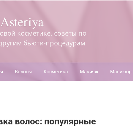
Asteriya
довой косметике, советы по
 другим бьюти-процедурам
ры
Волосы
Косметика
Макияж
Маникюр
вка волос: популярные