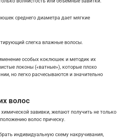
 только волнистость или объемные завитки.
люшек среднего диаметра дает мягкие
итирующий слегка влажные волосы.
именение особых коклюшек и методик их
истые локоны («ватные»), которые плохо
нии, но легко расчесываются и значительно
их волос
 химической завивки, желают получить не только
сположению волос прическу.
брать индивидуальную схему накручивания,