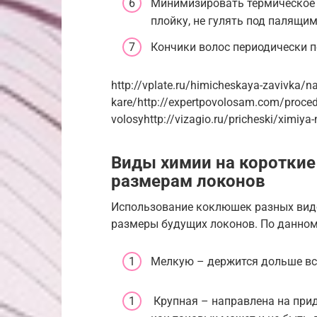
Минимизировать термическое в
плойку, не гулять под палящим
Кончики волос периодически п
http://vplate.ru/himicheskaya-zavivka/na
kare/http://expertpovolosam.com/proced
volosyhttp://vizagio.ru/pricheski/ximiya-
Виды химии на короткие
размерам локонов
Использование коклюшек разных видо
размеры будущих локонов. По данном
Мелкую – держится дольше вс
Крупная – направлена на при