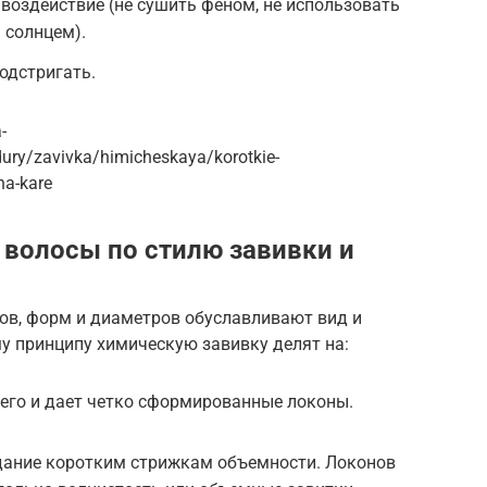
оздействие (не сушить феном, не использовать
 солнцем).
одстригать.
-
ury/zavivka/himicheskaya/korotkie-
na-kare
 волосы по стилю завивки и
в, форм и диаметров обуславливают вид и
у принципу химическую завивку делят на:
его и дает четко сформированные локоны.
дание коротким стрижкам объемности. Локонов