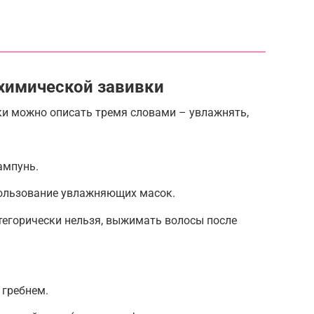
 химической завивки
ки можно описать тремя словами – увлажнять,
ампунь.
пользование увлажняющих масок.
тегорически нельзя, выжимать волосы после
 гребнем.