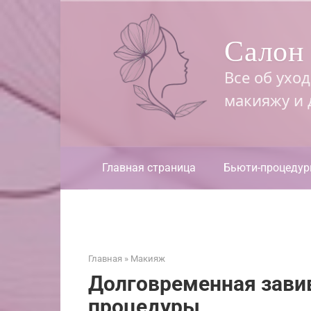
Перейти
к
Салон 
контенту
Все об ухо
макияжу и
Главная страница
Бьюти-процеду
Главная
»
Макияж
Долговременная зави
процедуры