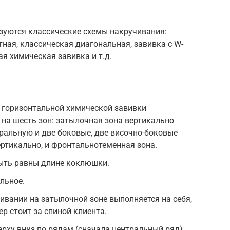
ьзуются классические схемы накручивания:
ная, классическая диагональная, завивка с W-
ая химическая завивка и т.д.
 горизонтальной химической завивки
на шесть зон: затылочная зона вертикально
тральную и две боковые, две височно-боковые
ртикально, и фронтальнотеменная зона.
ыть равны длине коклюшки.
льное.
ивании на затылочной зоне выполняется на себя,
ер стоит за спиной клиента.
рху вниз по рядам (сначала центральный ряд).