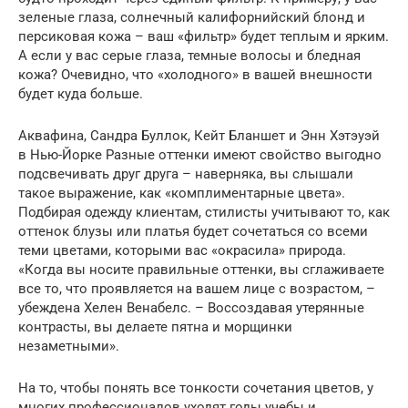
зеленые глаза, солнечный калифорнийский блонд и
персиковая кожа – ваш «фильтр» будет теплым и ярким.
А если у вас серые глаза, темные волосы и бледная
кожа? Очевидно, что «холодного» в вашей внешности
будет куда больше.
Аквафина, Сандра Буллок, Кейт Бланшет и Энн Хэтэуэй
в Нью-Йорке Разные оттенки имеют свойство выгодно
подсвечивать друг друга – наверняка, вы слышали
такое выражение, как «комплиментарные цвета».
Подбирая одежду клиентам, стилисты учитывают то, как
оттенок блузы или платья будет сочетаться со всеми
теми цветами, которыми вас «окрасила» природа.
«Когда вы носите правильные оттенки, вы сглаживаете
все то, что проявляется на вашем лице с возрастом, –
убеждена Хелен Венабелс. – Воссоздавая утерянные
контрасты, вы делаете пятна и морщинки
незаметными».
На то, чтобы понять все тонкости сочетания цветов, у
многих профессионалов уходят годы учебы и