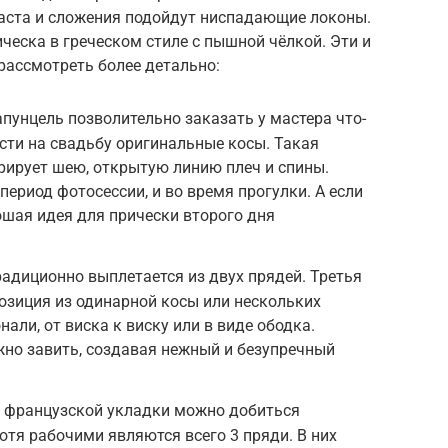
ста и сложения подойдут ниспадающие локоны.
ческа в греческом стиле с пышной чёлкой. Эти и
рассмотреть более детально:
апунцель позволительно заказать у мастера что-
ести на свадьбу оригинальные косы. Такая
рирует шею, открытую линию плеч и спины.
период фотосессии, и во время прогулки. А если
ошая идея для прически второго дня
радиционно выплетается из двух прядей. Третья
озиция из одинарной косы или нескольких
али, от виска к виску или в виде ободка.
но завить, создавая нежный и безупречный
е французской укладки можно добиться
отя рабочими являются всего 3 пряди. В них