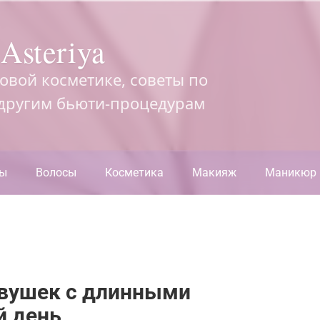
Asteriya
довой косметике, советы по
 другим бьюти-процедурам
ры
Волосы
Косметика
Макияж
Маникюр
евушек с длинными
й день