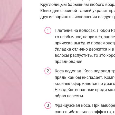
Круглолицым барышням любого возра
Юных дев с осиной талией украсит при
другие варианты исполнения следует 
Плетение на волосах. Любой Р
то необычное, например, запл
прическа выгодно продемонст
Укладка отлично держится и в 
волосы распустить, то это хор
празднования.
Коса-водопад. Коса-водопад т
прядь как бы ниспадает. Комп
косичек оформляется по диагон
Незадействованные пряди мож
образ невесты.
Французская коса. При выбор
сногсшибательного эффекта, х