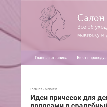
Перейти
к
Салон 
контенту
Все об ухо
макияжу и
Главная страница
Бьюти-процеду
Главная
»
Макияж
Идеи причесок для д
волосами в свадебны