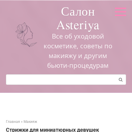
Перейти
Салон
к
контенту
Asteriya
Все об уходовой
косметике, советы по
макияжу и другим
бьюти-процедурам
Поиск:
Главная
»
Макияж
Стрижки для миниатюрных девушек