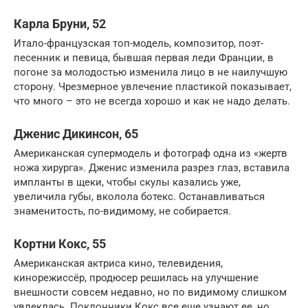
Карла Бруни, 52
Итало-французская топ-модель, композитор, поэт-
песенник и певица, бывшая первая леди Франции, в
погоне за молодостью изменила лицо в не наилучшую
сторону. Чрезмерное увлечение пластикой показывает,
что много – это не всегда хорошо и как не надо делать.
Дженис Дикинсон, 65
Американская супермодель и фотограф одна из «жертв
ножа хирурга». Дженис изменила разрез глаз, вставила
импланты в щеки, чтобы скулы казались уже,
увеличила губы, вколола ботекс. Останавливаться
знаменитость, по-видимому, не собирается.
Кортни Кокс, 55
Американская актриса кино, телевидения,
кинорежиссёр, продюсер решилась на улучшение
внешности совсем недавно, но по видимому слишком
увлеклась. Поклонники Кокс все еще узнают ее, но