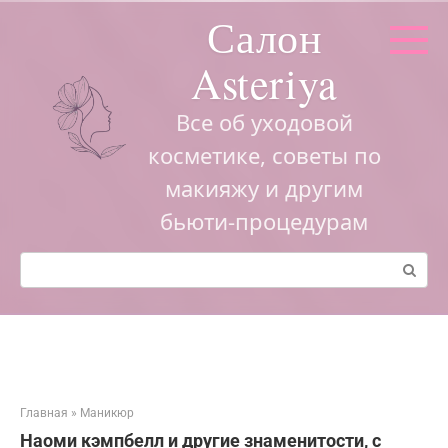
Перейти
Салон
к
контенту
Asteriya
Все об уходовой
косметике, советы по
макияжу и другим
бьюти-процедурам
Поиск:
Главная
»
Маникюр
Наоми кэмпбелл и другие знаменитости, с