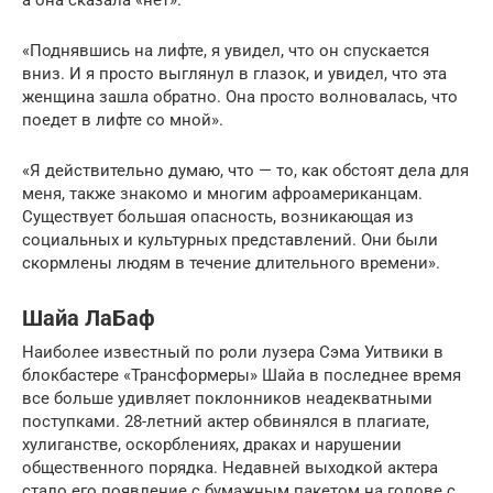
«Поднявшись на лифте, я увидел, что он спускается
вниз. И я просто выглянул в глазок, и увидел, что эта
женщина зашла обратно. Она просто волновалась, что
поедет в лифте со мной».
«Я действительно думаю, что — то, как обстоят дела для
меня, также знакомо и многим афроамериканцам.
Существует большая опасность, возникающая из
социальных и культурных представлений. Они были
скормлены людям в течение длительного времени».
Шайа ЛаБаф
Наиболее известный по роли лузера Сэма Уитвики в
блокбастере «Трансформеры» Шайа в последнее время
все больше удивляет поклонников неадекватными
поступками. 28-летний актер обвинялся в плагиате,
хулиганстве, оскорблениях, драках и нарушении
общественного порядка. Недавней выходкой актера
стало его появление с бумажным пакетом на голове с