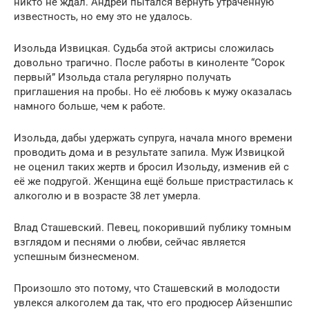
никто не ждал. Андрей пытался вернуть утраченную
известность, но ему это не удалось.
Изольда Извицкая. Судьба этой актрисы сложилась
довольно трагично. После работы в киноленте “Сорок
первый” Изольда стала регулярно получать
приглашения на пробы. Но её любовь к мужу оказалась
намного больше, чем к работе.
Изольда, дабы удержать супруга, начала много времени
проводить дома и в результате запила. Муж Извицкой
не оценил таких жертв и бросил Изольду, изменив ей с
её же подругой. Женщина ещё больше пристрастилась к
алкоголю и в возрасте 38 лет умерла.
Влад Сташевский. Певец, покоривший публику томным
взглядом и песнями о любви, сейчас является
успешным бизнесменом.
Произошло это потому, что Сташевский в молодости
увлекся алкоголем да так, что его продюсер Айзеншпис