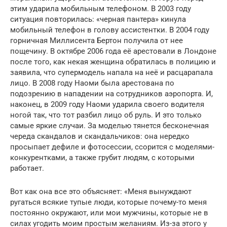
этим ударила мобильным телефоном. В 2003 году
ситуация повторилась: «черная пантера» кинула
мобильный телефон в голову ассистентки. В 2004 году
горничная Миллисента Бертон получила от нее
пощечину. В октябре 2006 года её арестовали в Лондоне
после того, как некая женщина обратилась в полицию и
заявила, что супермодель напала на неё и расцарапала
лицо. В 2008 году Наоми была арестована по
подозрению в нападении на сотрудников аэропорта. И,
наконец, в 2009 году Наоми ударила своего водителя
ногой так, что тот разбил лицо об руль. И это только
самые яркие случаи. За моделью тянется бесконечная
череда скандалов и скандальчиков: она нередко
просыпает дефиле и фотосессии, ссорится с моделями-
конкурентками, а также грубит людям, с которыми
работает.
Вот как она все это объясняет: «Меня вынуждают
ругаться всякие тупые люди, которые почему-то меня
постоянно окружают, или мои мужчины, которые не в
силах угодить моим простым желаниям. Из-за этого у