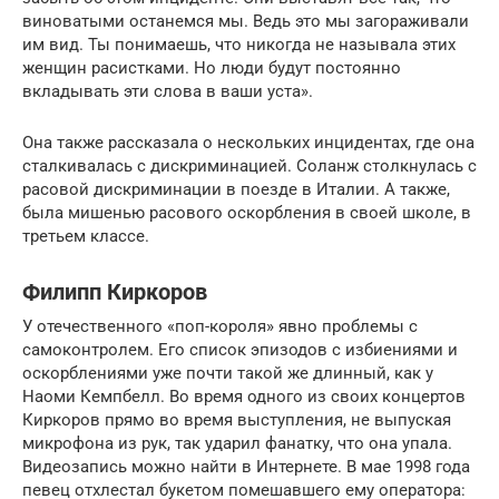
виноватыми останемся мы. Ведь это мы загораживали
им вид. Ты понимаешь, что никогда не называла этих
женщин расистками. Но люди будут постоянно
вкладывать эти слова в ваши уста».
Она также рассказала о нескольких инцидентах, где она
сталкивалась с дискриминацией. Соланж столкнулась с
расовой дискриминации в поезде в Италии. А также,
была мишенью расового оскорбления в своей школе, в
третьем классе.
Филипп Киркоров
У отечественного «поп-короля» явно проблемы с
самоконтролем. Его список эпизодов с избиениями и
оскорблениями уже почти такой же длинный, как у
Наоми Кемпбелл. Во время одного из своих концертов
Киркоров прямо во время выступления, не выпуская
микрофона из рук, так ударил фанатку, что она упала.
Видеозапись можно найти в Интернете. В мае 1998 года
певец отхлестал букетом помешавшего ему оператора: