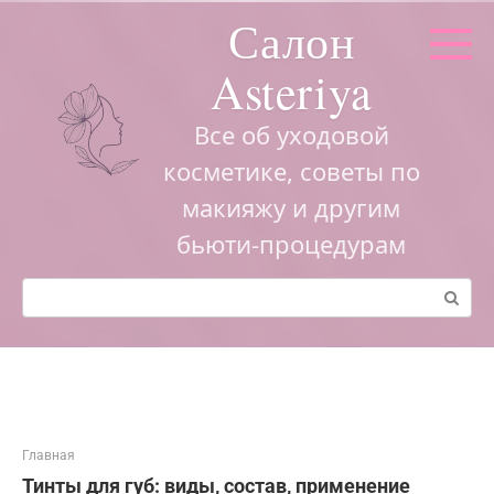
Перейти
Салон
к
контенту
Asteriya
Все об уходовой
косметике, советы по
макияжу и другим
бьюти-процедурам
Поиск:
Главная
Тинты для губ: виды, состав, применение