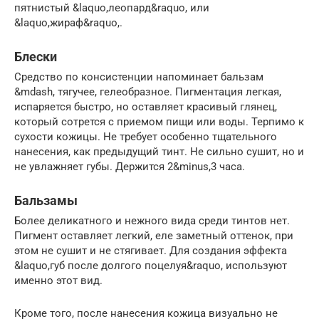
пятнистый &laquo,леопард&raquo, или
&laquo,жираф&raquo,.
Блески
Средство по консистенции напоминает бальзам
&mdash, тягучее, гелеобразное. Пигментация легкая,
испаряется быстро, но оставляет красивый глянец,
который сотрется с приемом пищи или воды. Терпимо к
сухости кожицы. Не требует особенно тщательного
нанесения, как предыдущий тинт. Не сильно сушит, но и
не увлажняет губы. Держится 2&minus,3 часа.
Бальзамы
Более деликатного и нежного вида среди тинтов нет.
Пигмент оставляет легкий, еле заметный оттенок, при
этом не сушит и не стягивает. Для создания эффекта
&laquo,губ после долгого поцелуя&raquo, используют
именно этот вид.
Кроме того, после нанесения кожица визуально не