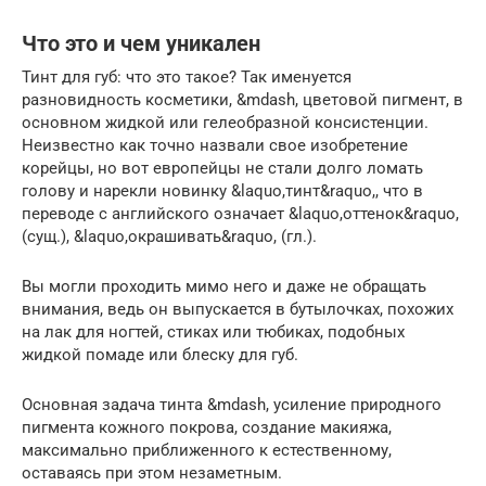
Что это и чем уникален
Тинт для губ: что это такое? Так именуется
разновидность косметики, &mdash, цветовой пигмент, в
основном жидкой или гелеобразной консистенции.
Неизвестно как точно назвали свое изобретение
корейцы, но вот европейцы не стали долго ломать
голову и нарекли новинку &laquo,тинт&raquo,, что в
переводе с английского означает &laquo,оттенок&raquo,
(сущ.), &laquo,окрашивать&raquo, (гл.).
Вы могли проходить мимо него и даже не обращать
внимания, ведь он выпускается в бутылочках, похожих
на лак для ногтей, стиках или тюбиках, подобных
жидкой помаде или блеску для губ.
Основная задача тинта &mdash, усиление природного
пигмента кожного покрова, создание макияжа,
максимально приближенного к естественному,
оставаясь при этом незаметным.