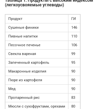
Таблица 1. Продукты с высоким индексом
(легкоусвояемые углеводы)
Продукт
ГИ
Сушеные финики
146
Пивные напитки
110
Песочное печенье
106
Свекла вареная
99
Запеченный картофель
95
Макаронные изделия
90
Пюре из картофеля
90
Мед
90
Пропаренный рис
83
Мюсли с сухофруктами, орехами
80