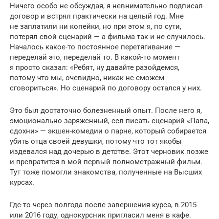
Ничего особо не обсуждая, я невнимательно подписал
договор и встрял практически на целый год. Мне
не заплатили ни копейки, но при этом я, по сути,
потерял свой сценарий — а фильма так и не случилось.
Началось какое-то постоянное перетягивание —
переделай это, переделай то. В какой-то момент
я просто сказал: «Ребят, ну давайте разойдемся,
потому что мы, очевидно, никак не сможем
сговориться». Но сценарий по договору остался у них.
Это был достаточно болезненный опыт. После него я,
эмоционально заряженный, сел писать сценарий «Папа,
сдохни» — экшен-комедии о парне, который собирается
убить отца своей девушки, потому что тот якобы
издевался над дочерью в детстве. Этот черновик позже
и превратится в мой первый полнометражный фильм.
Тут тоже помогли знакомства, полученные на Высших
курсах.
Где-то через полгода после завершения курса, в 2015
или 2016 году, однокурсник пригласил меня в кафе.