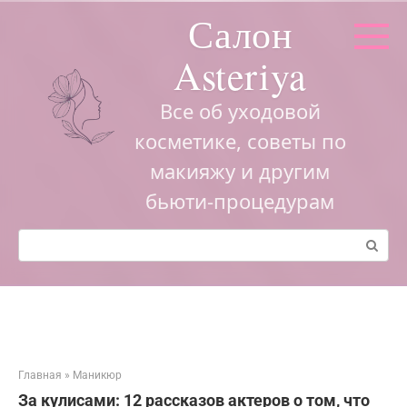
Перейти
Салон
к
контенту
Asteriya
Все об уходовой
косметике, советы по
макияжу и другим
бьюти-процедурам
Поиск:
Главная
»
Маникюр
За кулисами: 12 рассказов актеров о том, что