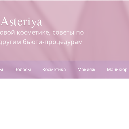
Asteriya
довой косметике, советы по
 другим бьюти-процедурам
ры
Волосы
Косметика
Макияж
Маникюр