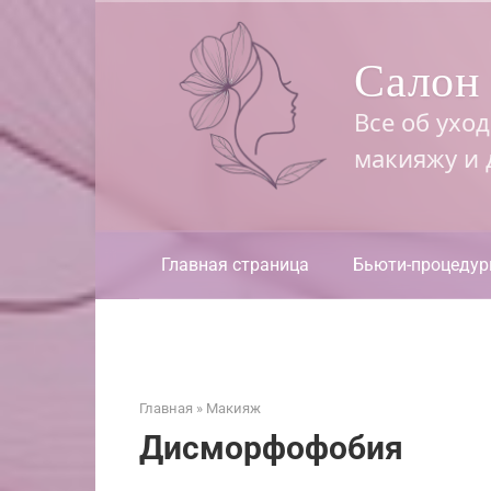
Перейти
к
Салон 
контенту
Все об ухо
макияжу и
Главная страница
Бьюти-процеду
Главная
»
Макияж
Дисморфофобия