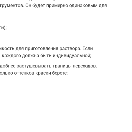
трументов. Он будет примерно одинаковым для
и);
кость для приготовления раствора. Если
я каждого должна быть индивидуальной;
удобнее растушевывать границы переходов.
колько оттенков краски берете;