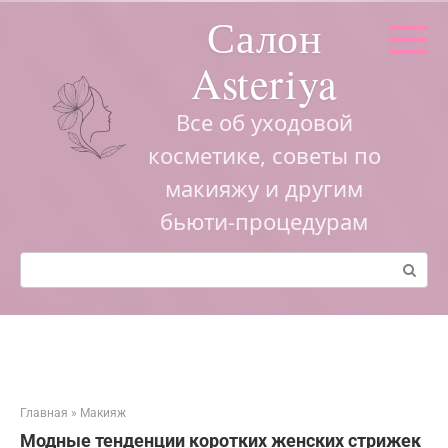
Перейти
Салон
к
контенту
Asteriya
Все об уходовой
косметике, советы по
макияжу и другим
бьюти-процедурам
Поиск:
Главная
»
Макияж
Модные тенденции коротких женских стрижек