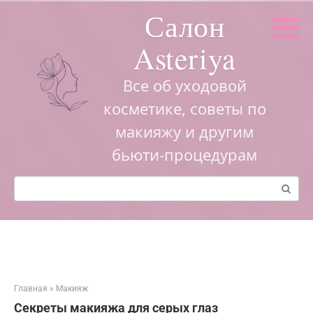
Перейти
Салон
к
контенту
Asteriya
Все об уходовой
косметике, советы по
макияжу и другим
бьюти-процедурам
Поиск:
Главная
»
Макияж
Секреты макияжа для серых глаз