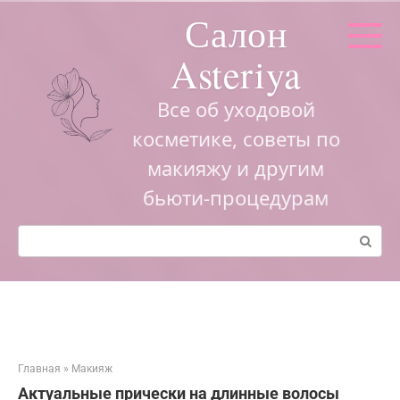
Перейти
Салон
к
контенту
Asteriya
Все об уходовой
косметике, советы по
макияжу и другим
бьюти-процедурам
Поиск:
Главная
»
Макияж
Актуальные прически на длинные волосы