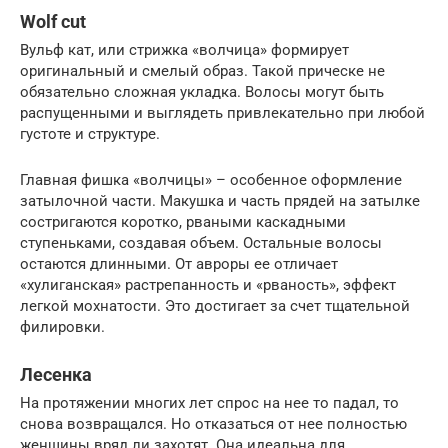
Wolf cut
Вульф кат, или стрижка «волчица» формирует
оригинальный и смелый образ. Такой прическе не
обязательно сложная укладка. Волосы могут быть
распущенными и выглядеть привлекательно при любой
густоте и структуре.
Главная фишка «волчицы» – особенное оформление
затылочной части. Макушка и часть прядей на затылке
состригаются коротко, рваными каскадными
ступеньками, создавая объем. Остальные волосы
остаются длинными. От авроры ее отличает
«хулиганская» растрепанность и «рваность», эффект
легкой мохнатости. Это достигает за счет тщательной
филировки.
Лесенка
На протяжении многих лет спрос на нее то падал, то
снова возвращался. Но отказаться от нее полностью
женщины вряд ли захотят. Она идеальна для