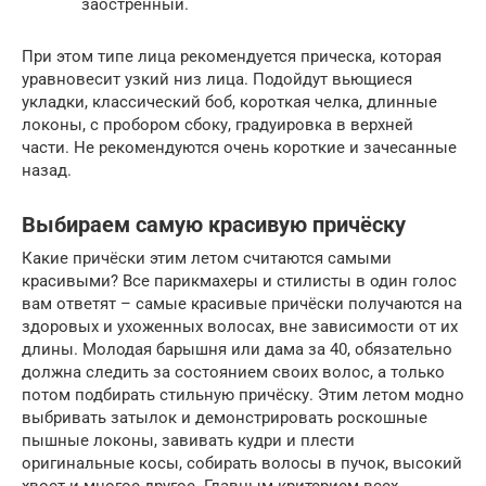
заостренный.
При этом типе лица рекомендуется прическа, которая
уравновесит узкий низ лица. Подойдут вьющиеся
укладки, классический боб, короткая челка, длинные
локоны, с пробором сбоку, градуировка в верхней
части. Не рекомендуются очень короткие и зачесанные
назад.
Выбираем самую красивую причёску
Какие причёски этим летом считаются самыми
красивыми? Все парикмахеры и стилисты в один голос
вам ответят – самые красивые причёски получаются на
здоровых и ухоженных волосах, вне зависимости от их
длины. Молодая барышня или дама за 40, обязательно
должна следить за состоянием своих волос, а только
потом подбирать стильную причёску. Этим летом модно
выбривать затылок и демонстрировать роскошные
пышные локоны, завивать кудри и плести
оригинальные косы, собирать волосы в пучок, высокий
хвост и многое другое. Главным критерием всех