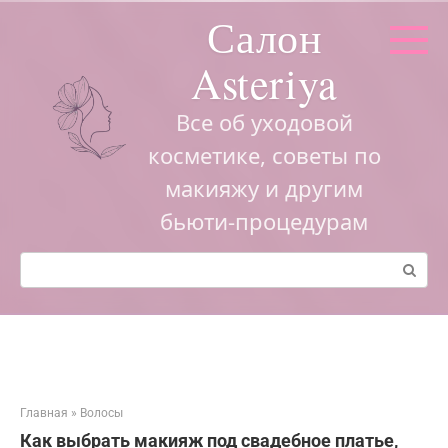
Перейти
Салон
к
контенту
Asteriya
Все об уходовой
косметике, советы по
макияжу и другим
бьюти-процедурам
Поиск:
Главная
»
Волосы
Как выбрать макияж под свадебное платье,