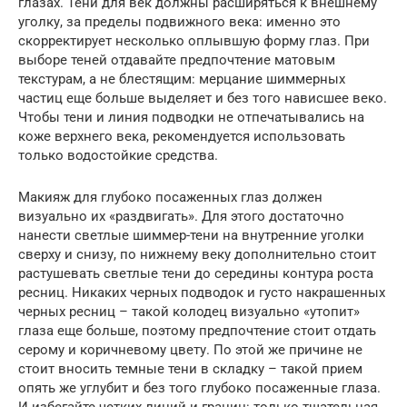
глазах. Тени для век должны расширяться к внешнему
уголку, за пределы подвижного века: именно это
скорректирует несколько оплывшую форму глаз. При
выборе теней отдавайте предпочтение матовым
текстурам, а не блестящим: мерцание шиммерных
частиц еще больше выделяет и без того нависшее веко.
Чтобы тени и линия подводки не отпечатывались на
коже верхнего века, рекомендуется использовать
только водостойкие средства.
Макияж для глубоко посаженных глаз должен
визуально их «раздвигать». Для этого достаточно
нанести светлые шиммер-тени на внутренние уголки
сверху и снизу, по нижнему веку дополнительно стоит
растушевать светлые тени до середины контура роста
ресниц. Никаких черных подводок и густо накрашенных
черных ресниц – такой колодец визуально «утопит»
глаза еще больше, поэтому предпочтение стоит отдать
серому и коричневому цвету. По этой же причине не
стоит вносить темные тени в складку – такой прием
опять же углубит и без того глубоко посаженные глаза.
И избегайте четких линий и границ: только тщательная