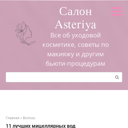
Перейти
Салон
к
контенту
Asteriya
Все об уходовой
косметике, советы по
макияжу и другим
бьюти-процедурам
Поиск:
Главная
»
Волосы
11 лучших мицеллярных вод