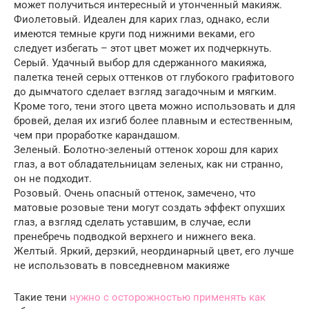
может получиться интересный и утонченный макияж.
Фиолетовый. Идеален для карих глаз, однако, если
имеются темные круги под нижними веками, его
следует избегать – этот цвет может их подчеркнуть.
Серый. Удачный выбор для сдержанного макияжа,
палетка теней серых оттенков от глубокого графитового
до дымчатого сделает взгляд загадочным и мягким.
Кроме того, тени этого цвета можно использовать и для
бровей, делая их изгиб более плавным и естественным,
чем при проработке карандашом.
Зеленый. Болотно-зеленый оттенок хорош для карих
глаз, а вот обладательницам зеленых, как ни странно,
он не подходит.
Розовый. Очень опасный оттенок, замечено, что
матовые розовые тени могут создать эффект опухших
глаз, а взгляд сделать уставшим, в случае, если
пренебречь подводкой верхнего и нижнего века.
Желтый. Яркий, дерзкий, неординарный цвет, его лучше
не использовать в повседневном макияже
Такие тени
нужно с осторожностью применять как