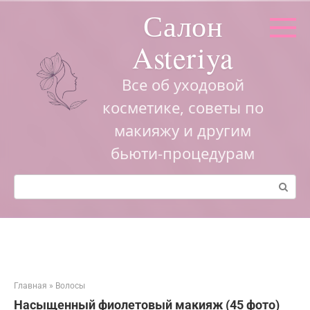
Перейти
Салон
к
контенту
Asteriya
Все об уходовой
косметике, советы по
макияжу и другим
бьюти-процедурам
Поиск:
Главная
»
Волосы
Насыщенный фиолетовый макияж (45 фото)