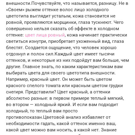
внешности.Почувствуйте, что называется, разницу. Не в
«Своем» рыжем оттенке волос лицо холодного
цветотипа выглядит усталым, кожа становится не
ровной, проявляются морщинки, глаза тускнеют. Чего
совершенно нельзя сказать об эффекте в холодном
оттенке:
цвет лица ровный
, кожа начинает практически
светиться изнутри, приобретает ухоженный вид, глаза
блестят. Создается ощущение, что человек хорошо
отдохнул и полон сил.Каждый цвет имеет тысячи
оттенков, и некоторые из них подойдут вам больше, чем
другие. Главное знать, по каким характеристикам вам
выбирать цвета для своего цветотипа внешности.
Например, красный цвет. Он может быть цветом
красного спелого томата или красным цветом грудки
снегиря. Представили? Цвет красный, а оттенки
абсолютно разные: в первом примере теплый мягкий,
во втором — холодный яркий. И если вам подходит
холодный, то теплый вам просто
противопоказан.Цветовой анализ избавляет от
необходимости гадать, какой оттенок именно ваш,
какой цвет можно вам носить, а какой нет. Знание