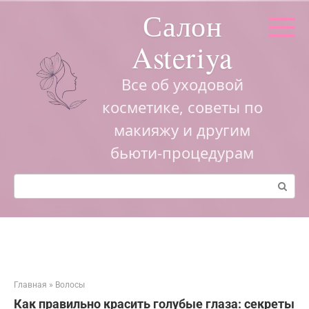
Перейти
Салон
к
контенту
Asteriya
Все об уходовой
косметике, советы по
макияжу и другим
бьюти-процедурам
Поиск:
Главная
»
Волосы
Как правильно красить голубые глаза: секреты