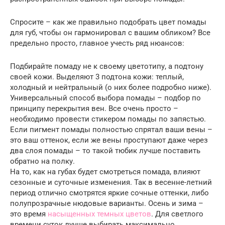
Спросите – как же правильно подобрать цвет помады
для губ, чтобы он гармонировал с вашим обликом? Все
предельно просто, главное учесть ряд нюансов:
Подбирайте помаду не к своему цветотипу, а подтону
своей кожи. Выделяют 3 подтона кожи: теплый,
холодный и нейтральный (о них более подробно ниже).
Универсальный способ выбора помады – подбор по
принципу перекрытия вен. Все очень просто –
необходимо провести стикером помады по запястью.
Если пигмент помады полностью спрятал ваши вены –
это ваш оттенок, если же вены проступают даже через
два слоя помады – то такой тюбик лучше поставить
обратно на полку.
На то, как на губах будет смотреться помада, влияют
сезонные и суточные изменения. Так в весенне-летний
период отлично смотрятся яркие сочные оттенки, либо
полупрозрачные нюдовые варианты. Осень и зима –
это время
насыщенных темных цветов
. Для светлого
времени суток лучше выбирать максимально