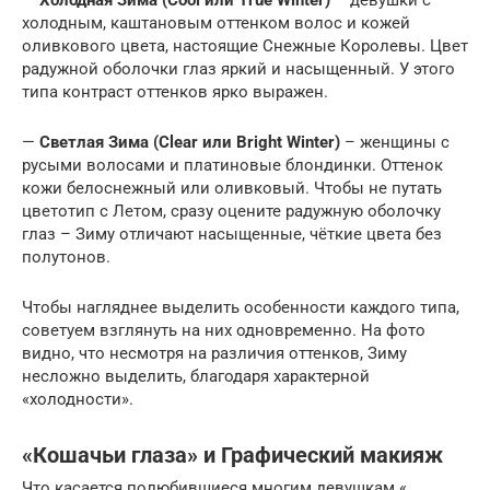
—
Холодная Зима (Cool или True Winter)
– девушки с
холодным, каштановым оттенком волос и кожей
оливкового цвета, настоящие Снежные Королевы. Цвет
радужной оболочки глаз яркий и насыщенный. У этого
типа контраст оттенков ярко выражен.
—
Светлая Зима (Clear или Bright Winter)
– женщины с
русыми волосами и платиновые блондинки. Оттенок
кожи белоснежный или оливковый. Чтобы не путать
цветотип с Летом, сразу оцените радужную оболочку
глаз – Зиму отличают насыщенные, чёткие цвета без
полутонов.
Чтобы нагляднее выделить особенности каждого типа,
советуем взглянуть на них одновременно. На фото
видно, что несмотря на различия оттенков, Зиму
несложно выделить, благодаря характерной
«холодности».
«Кошачьи глаза» и Графический макияж
Что касается полюбившиеся многим девушкам «