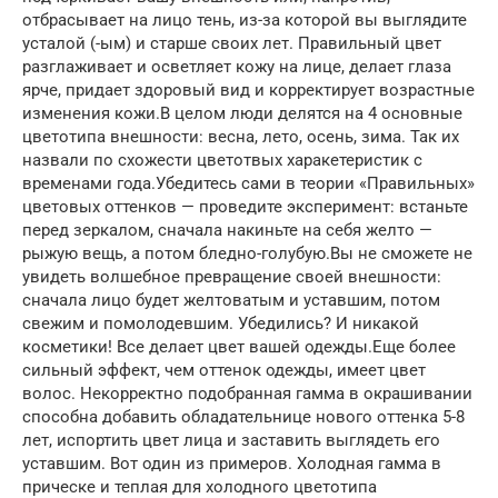
отбрасывает на лицо тень, из-за которой вы выглядите
усталой (-ым) и старше своих лет. Правильный цвет
разглаживает и осветляет кожу на лице, делает глаза
ярче, придает здоровый вид и корректирует возрастные
изменения кожи.В целом люди делятся на 4 основные
цветотипа внешности: весна, лето, осень, зима. Так их
назвали по схожести цветотвых харакетеристик с
временами года.Убедитесь сами в теории «Правильных»
цветовых оттенков — проведите эксперимент: встаньте
перед зеркалом, сначала накиньте на себя желто —
рыжую вещь, а потом бледно-голубую.Вы не сможете не
увидеть волшебное превращение своей внешности:
сначала лицо будет желтоватым и уставшим, потом
свежим и помолодевшим. Убедились? И никакой
косметики! Все делает цвет вашей одежды.Еще более
сильный эффект, чем оттенок одежды, имеет цвет
волос. Некорректно подобранная гамма в окрашивании
способна добавить обладательнице нового оттенка 5-8
лет, испортить цвет лица и заставить выглядеть его
уставшим. Вот один из примеров. Холодная гамма в
прическе и теплая для холодного цветотипа