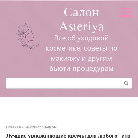
Перейти
Салон
к
контенту
Asteriya
Все об уходовой
косметике, советы по
макияжу и другим
бьюти-процедурам
Поиск:
Главная
»
Бьюти-процедуры
Лучшие увлажняющие кремы для любого типа