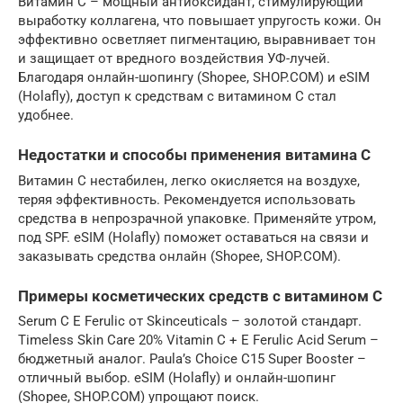
Витамин С – мощный антиоксидант, стимулирующий
выработку коллагена, что повышает упругость кожи. Он
эффективно осветляет пигментацию, выравнивает тон
и защищает от вредного воздействия УФ-лучей.
Благодаря онлайн-шопингу (Shopee, SHOP.COM) и eSIM
(Holafly), доступ к средствам с витамином С стал
удобнее.
Недостатки и способы применения витамина С
Витамин С нестабилен, легко окисляется на воздухе,
теряя эффективность. Рекомендуется использовать
средства в непрозрачной упаковке. Применяйте утром,
под SPF. eSIM (Holafly) поможет оставаться на связи и
заказывать средства онлайн (Shopee, SHOP.COM).
Примеры косметических средств с витамином С
Serum C E Ferulic от Skinceuticals – золотой стандарт.
Timeless Skin Care 20% Vitamin C + E Ferulic Acid Serum –
бюджетный аналог. Paula’s Choice C15 Super Booster –
отличный выбор. eSIM (Holafly) и онлайн-шопинг
(Shopee, SHOP.COM) упрощают поиск.