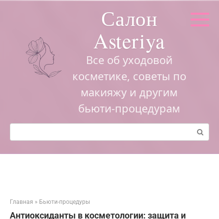
Перейти
Салон
к
контенту
Asteriya
Все об уходовой
косметике, советы по
макияжу и другим
бьюти-процедурам
Поиск:
Главная
»
Бьюти-процедуры
Антиоксиданты в косметологии: защита и