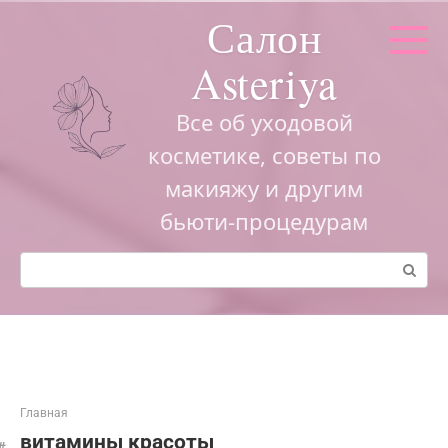
Перейти
Салон
к
контенту
Asteriya
Все об уходовой
косметике, советы по
макияжу и другим
бьюти-процедурам
Поиск:
Главная
витамины красоты