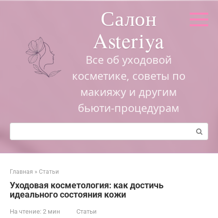
Перейти
Салон
к
контенту
Asteriya
Все об уходовой
косметике, советы по
макияжу и другим
бьюти-процедурам
Поиск:
Главная
»
Статьи
Уходовая косметология: как достичь
идеального состояния кожи
На чтение:
2 мин
Статьи