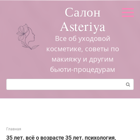
Перейти
Салон
к
контенту
Asteriya
Все об уходовой
косметике, советы по
макияжу и другим
бьюти-процедурам
Поиск:
Главная
35 лет. всё о возрасте 35 лет. психология,