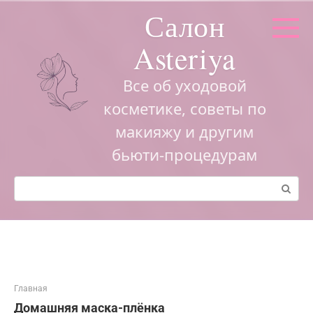
Перейти
Салон
к
контенту
Asteriya
Все об уходовой
косметике, советы по
макияжу и другим
бьюти-процедурам
Поиск:
Главная
Домашняя маска-плёнка