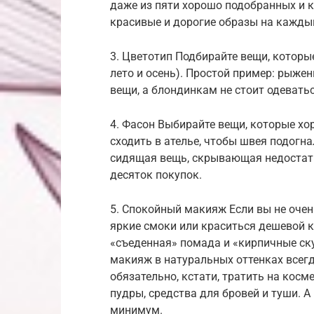
даже из пяти хорошо подобранных и
красивые и дорогие образы на кажды
3. Цветотип Подбирайте вещи, которы
лето и осень). Простой пример: рыже
вещи, а блондинкам не стоит одеватьс
4. Фасон Выбирайте вещи, которые х
сходить в ателье, чтобы швея подогн
сидящая вещь, скрывающая недостатк
десяток покупок.
5. Спокойный макияж Если вы не очен
яркие смоки или краситься дешевой 
«съеденная» помада и «кирпичные ск
макияж в натуральных оттенках всег
обязательно, кстати, тратить на косм
пудры, средства для бровей и туши. А
минимум.