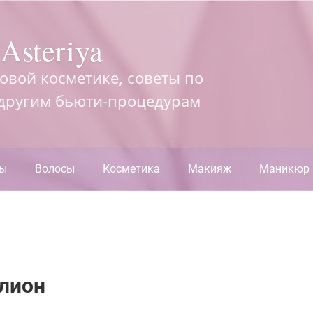
Asteriya
довой косметике, советы по
 другим бьюти-процедурам
ры
Волосы
Косметика
Макияж
Маникюр
ллион