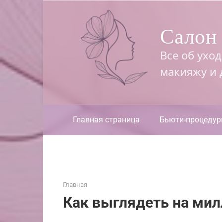
Перейти
к
Салон 
контенту
Все об ухо
макияжу и
Главная страница
Бьюти-процеду
Главная
Как выглядеть на ми