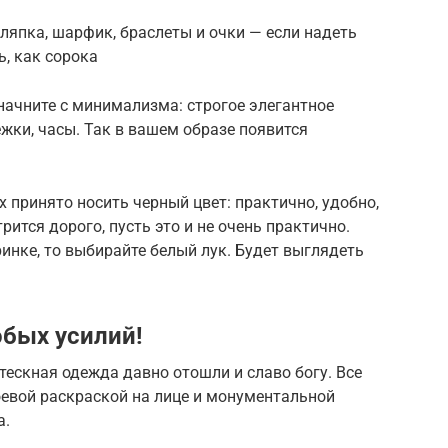
шляпка, шарфик, браслеты и очки — если надеть
ь, как сорока
 начните с минимализма: строгое элегантное
ежки, часы. Так в вашем образе появится
 принято носить черный цвет: практично, удобно,
рится дорого, пусть это и не очень практично.
ринке, то выбирайте белый лук. Будет выглядеть
обых усилий!
тескная одежда давно отошли и славо богу. Все
оевой раскраской на лице и монументальной
а.