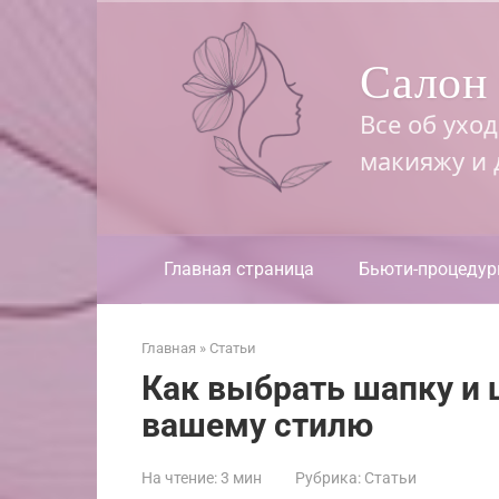
Перейти
к
Салон 
контенту
Все об ухо
макияжу и
Главная страница
Бьюти-процеду
Главная
»
Статьи
Как выбрать шапку и 
вашему стилю
На чтение:
3 мин
Рубрика:
Статьи