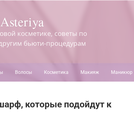
Asteriya
довой косметике, советы по
 другим бьюти-процедурам
ры
Волосы
Косметика
Макияж
Маникюр
шарф, которые подойдут к