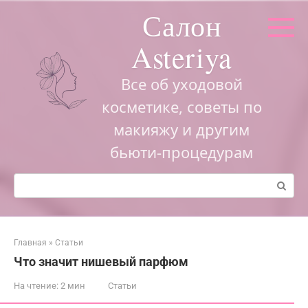
Перейти
Салон
к
контенту
Asteriya
Все об уходовой
косметике, советы по
макияжу и другим
бьюти-процедурам
Поиск:
Главная
»
Статьи
Что значит нишевый парфюм
На чтение:
2 мин
Статьи