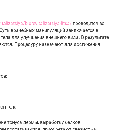
alizatsiya/biorevitalizatsiya-litsa/
проводится во
 Суть врачебных манипуляций заключается в
 тела для улучшения внешнего вида. В результате
яются. Процедуру назначают для достижения
ов;
;
он тела.
ие тонуса дермы, выработку белков.
жей подтягиваются, приобретают свежесть и