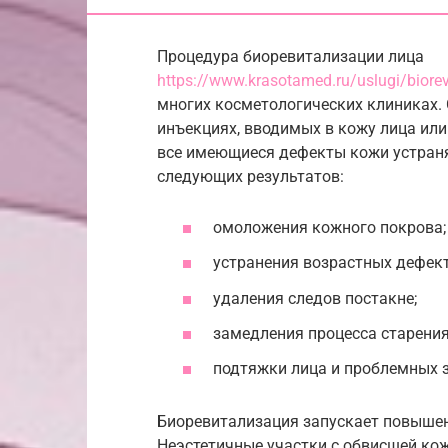
Процедура биоревитализации лица
https://www.krasotamed.ru/uslugi/biorevit
многих косметологических клиниках.
инъекциях, вводимых в кожу лица или
все имеющиеся дефекты кожи устран
следующих результатов:
омоложения кожного покрова;
устранения возрастных дефект
удаления следов постакне;
замедления процесса старения
подтяжки лица и проблемных з
Биоревитализация запускает повышен
Неэстетичные участки с обвисшей ко