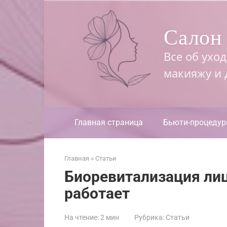
Перейти
к
Салон 
контенту
Все об ухо
макияжу и
Главная страница
Бьюти-процеду
Главная
»
Статьи
Биоревитализация лица
работает
На чтение:
2 мин
Рубрика:
Статьи