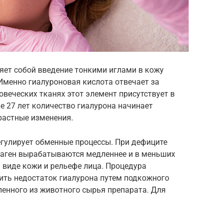
ляет собой введение тонкими иглами в кожу
Именно гиалуроновая кислота отвечает за
овеческих тканях этот элемент присутствует в
 27 лет количество гиалурона начинает
растные изменения.
егулирует обменные процессы. При дефиците
лаген вырабатываются медленнее и в меньших
 виде кожи и рельефе лица. Процедура
ить недостаток гиалурона путем подкожного
ленного из животного сырья препарата. Для