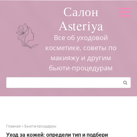
Перейти
Салон
к
контенту
Asteriya
Все об уходовой
косметике, советы по
макияжу и другим
бьюти-процедурам
Поиск:
Главная
»
Бьюти-процедуры
Уход за кожей: определи тип и подбери