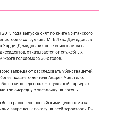
2015 года выпуска снят по книге британского
ует историю сотрудника МГБ Льва Демидова, в
а Харди. Демидов никак не вписывается в
 диссидентов, отказывается от служебных
м жертв голодомора 30-х годов.
ерою запрещают расследовать убийства детей,
более позднего деятеля Андрея Чикатило.
обного кино персонаж – трусливый карьерист,
лчан за очередную звездочку на погоны.
й было расценено российскими цензорами как
ильм запрещен к показу на всей территории РФ.