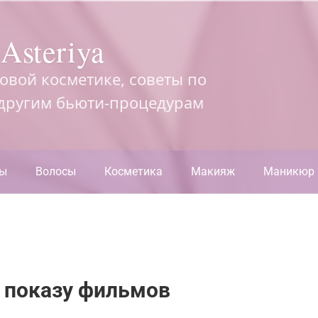
Asteriya
довой косметике, советы по
 другим бьюти-процедурам
ры
Волосы
Косметика
Макияж
Маникюр
 показу фильмов