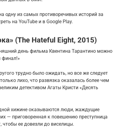
 на одну из самых противоречивых историй за
ть на YouTube и в Google Play.
» (The Hateful Eight, 2015)
одняшний день фильма Квентина Тарантино можно
м финал!»
другого трудно было ожидать, но все же следует
столько лихо, что развязка оказалась более чем
великим детективом Агаты Кристи «Десять
одной хижине оказываются люди, жаждущие
 них — приговоренная к повешению преступница
т, чтобы ее довезли до виселицы.