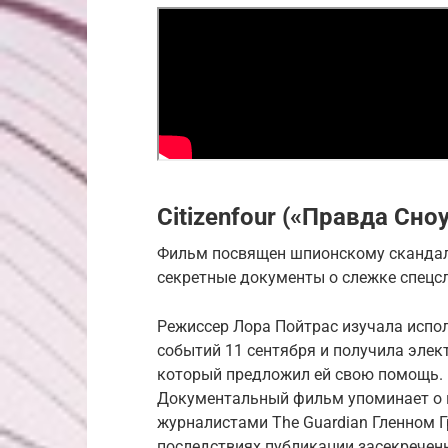
Citizenfour («Правда Сно
Фильм посвящен шпионскому скандалу
секретные документы о слежке спецс
Режиссер Лора Пойтрас изучала испо
событий 11 сентября и получила элект
который предложил ей свою помощь. 
Документальный фильм упоминает о п
журналистами The Guardian Гленном 
последствиях публикации засекречен