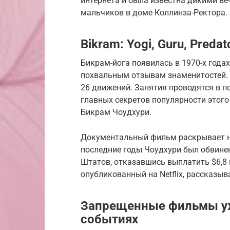
интернета и была известна дикими в
мальчиков в доме Коллинза-Ректора. A
Bikram: Yogi, Guru, Preda
Бикрам-йога появилась в 1970-х годах
похвальным отзывам знаменитостей. 
26 движений. Занятия проводятся в п
главных секретов популярности этого
Бикрам Чоудхури.
Документальный фильм раскрывает н
последние годы Чоудхури был обвине
Штатов, отказавшись выплатить $6,8
опубликованный на Netflix, рассказыв
Запрещенные фильмы уж
событиях