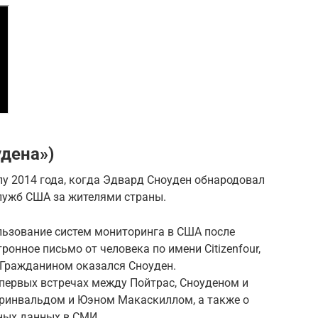
удена»)
 2014 года, когда Эдвард Сноуден обнародовал
лужб США за жителями страны.
льзование систем мониторинга в США после
ронное письмо от человека по имени Citizenfour,
Гражданином оказался Сноуден.
ервых встречах между Пойтрас, Сноуденом и
Гринвальдом и Юэном Макаскиллом, а также о
ных данных в СМИ.