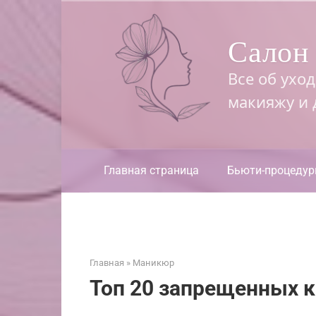
Перейти
к
Салон 
контенту
Все об ухо
макияжу и
Главная страница
Бьюти-процеду
Главная
»
Маникюр
Топ 20 запрещенных к