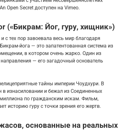
ечеринками с участием несовершеннолетних
n Open Secret доступен на Vimeo.
tor («Бикрам: Йог, гуру, хищник»)
 и с тех пор завоевала весь мир благодаря
Бикрам-йога — это запатентованная система из
омещении, в котором очень жарко. Один из
 направления — его загадочный основатель
елицеприятные тайны империи Чоудхури. В
н в изнасиловании и бежал из Соединенных
 миллиона по гражданским искам. Фильм,
ает историю гуру с точки зрения его жертв.
асов, основанные на реальных