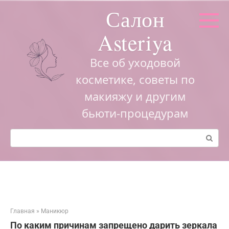
Перейти
Салон
к
контенту
Asteriya
Все об уходовой
косметике, советы по
макияжу и другим
бьюти-процедурам
Поиск:
Главная
»
Маникюр
По каким причинам запрещено дарить зеркала