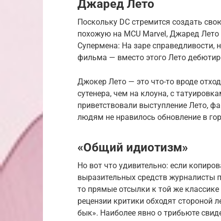
Джаред Лето
Поскольку DC стремится создать сво
похожую на MCU Marvel, Джаред Лето
Супермена: На заре справедливости, 
фильма — вместо этого Лето дебютир
Джокер Лето — это что-то вроде отхо
сутенера, чем на клоуна, с татуировк
приветствовали выступление Лето, ф
людям не нравилось обновление в гор
«Общий идиотизм»
Но вот что удивительно: если копиро
выразительных средств журналисты 
то прямые отсылки к той же классик
рецензии критики обходят стороной л
бык». Наиболее явно о трибьюте свид