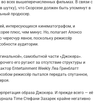
 во всех вышеперечисленных фильмах. В связи с
, в шутку), что Скорсезе должен быть упомянут в
льный продюсер.
ей, интересующихся кинематографом, и
орее плюс, чем минус. Но, полагает Алонсо
о чересчур явное, поскольку режиссёр
собности аудитории.
игинальной», самобытной части «Джокера».
рочего его ругают за отсутствие структуры и
ктор Entertainment Weekly Леа Гринблатт
особом режиссёр пытался передать спутанное,
ероя.
терпретация образа Джокера. И прежде всего — её
журнала Time Стефани Захарек крайне негативно