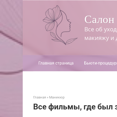
Перейти
к
Салон 
контенту
Все об ухо
макияжу и
Главная страница
Бьюти-процеду
Главная
»
Маникюр
Все фильмы, где был