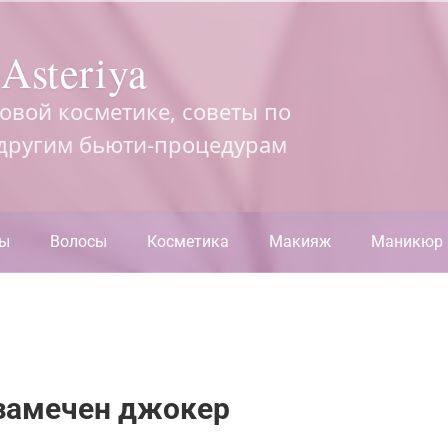
Asteriya
довой косметике, советы по
 другим бьюти-процедурам
ры
Волосы
Косметика
Макияж
Маникюр
 замечен джокер