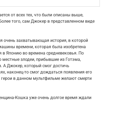
ется от всех тех, что были описаны выше,
Более того, сам Джокер в представленном виде
я очень захватывающая история, в которой
 машины времени, которая была изобретена
я в Японию во времена средневековья. По
о местные злодеи, прибывшие из Готэма,
. А Джокер, который смог достичь
ях, наконец-то смог дождаться появления его
се герои в данном мультфильме желают смерти
енщина-Кошка уже очень долгое время ждали