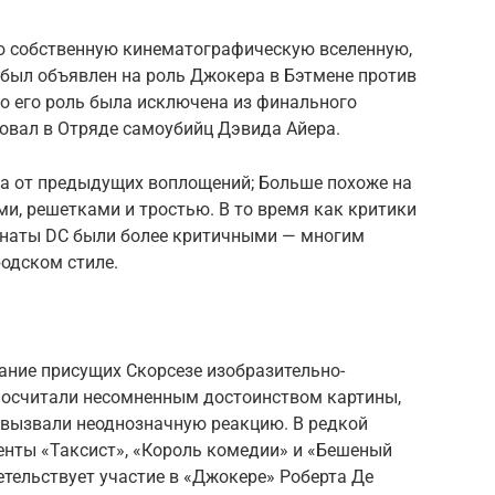
ю собственную кинематографическую вселенную,
 был объявлен на роль Джокера в Бэтмене против
но его роль была исключена из финального
овал в Отряде самоубийц Дэвида Айера.
да от предыдущих воплощений; Больше похоже на
ами, решетками и тростью. В то время как критики
анаты DC были более критичными — многим
одском стиле.
вание присущих Скорсезе изобразительно-
посчитали несомненным достоинством картины,
е вызвали неоднозначную реакцию. В редкой
енты «Таксист», «Король комедии» и «Бешеный
етельствует участие в «Джокере» Роберта Де