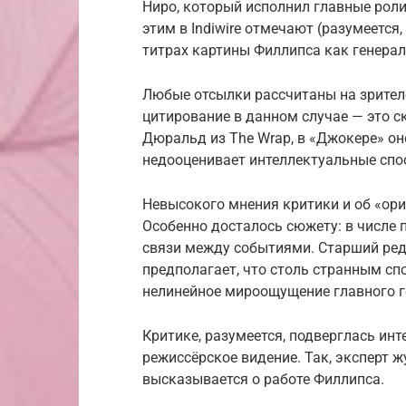
Ниро, который исполнил главные роли
этим в Indiwire отмечают (разумеется
титрах картины Филлипса как генера
Любые отсылки рассчитаны на зрител
цитирование в данном случае — это ск
Дюральд из The Wrap, в «Джокере» он
недооценивает интеллектуальные спо
Невысокого мнения критики и об «ор
Особенно досталось сюжету: в числе п
связи между событиями. Старший реда
предполагает, что столь странным сп
нелинейное мироощущение главного г
Критике, разумеется, подверглась ин
режиссёрское видение. Так, эксперт 
высказывается о работе Филлипса.