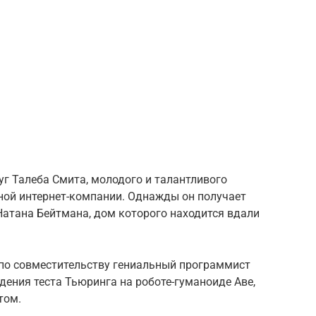
г Талеба Смита, молодого и талантливого
ной интернет-компании. Однажды он получает
Натана Бейтмана, дом которого находится вдали
 по совместительству гениальный программист
ения теста Тьюринга на роботе-гуманоиде Аве,
том.