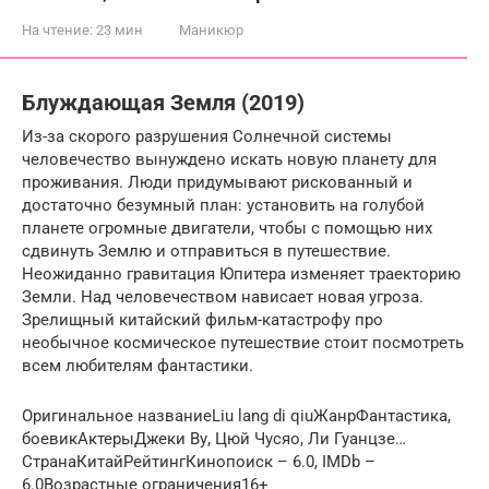
На чтение:
23 мин
Маникюр
Блуждающая Земля (2019)
Из-за скорого разрушения Солнечной системы
человечество вынуждено искать новую планету для
проживания. Люди придумывают рискованный и
достаточно безумный план: установить на голубой
планете огромные двигатели, чтобы с помощью них
сдвинуть Землю и отправиться в путешествие.
Неожиданно гравитация Юпитера изменяет траекторию
Земли. Над человечеством нависает новая угроза.
Зрелищный китайский фильм-катастрофу про
необычное космическое путешествие стоит посмотреть
всем любителям фантастики.
Оригинальное названиеLiu lang di qiuЖанрФантастика,
боевикАктерыДжеки Ву, Цюй Чусяо, Ли Гуанцзе…
СтранаКитайРейтингКинопоиск – 6.0, IMDb –
6.0Возрастные ограничения16+