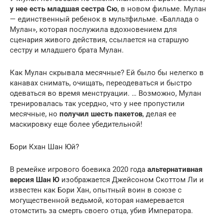
у нее есть младшая сестра Сю
, в новом фильме. Мулан
— единственный ребенок в мультфильме. «Баллада о
Мулан», которая послужила вдохновением для
сценария живого действия, ссылается на старшую
сестру и младшего брата Мулан.
Как Мулан скрывала месячные? Ей было бы нелегко в
канавах снимать, очищать, переодеваться и быстро
одеваться во время менструации. … Возможно, Мулан
тренировалась так усердно, что у нее пропустили
месячные, но
получил шесть пакетов
, делая ее
маскировку еще более убедительной!
Бори Кхан Шан Юй?
В ремейке игрового боевика 2020 года
альтернативная
версия Шан Ю
изображается Джейсоном Скоттом Ли и
известен как Бори Хан, опытный воин в союзе с
могущественной ведьмой, которая намеревается
отомстить за смерть своего отца, убив Императора.