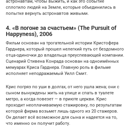
астронавтам, чтобы выжить, и как это событие
сплотило людей на Земле, которые объединились в
попытке вернуть астронавтов живыми.
4. «В погоне за счастьем» (The Pursuit of
Happyness), 2006
Фильм основан на трогательной истории Кристофера
Гарднера, который прошел нелегкий путь от бездомного
отца-одиночки до владельца преуспевающей компании.
Сценарий Стивена Конрада основан на одноимённых
мемуарах Криса Гарднера. Главную роль в фильме
исполняет неподражаемый Уилл Смит.
Крис погряз по уши в долгах, от него ушла жена; они с
сыном вынуждены жить на улице и спать в туалете
метро, а когда повезет — в приюте церкви. Крис
проходит неоплачиваемую стажировку, по результатам
которой фирма возьмет лишь одного из 20 стажеров.
Он делает всё возможное для сына и надеется на то,
что именно он получит работу.