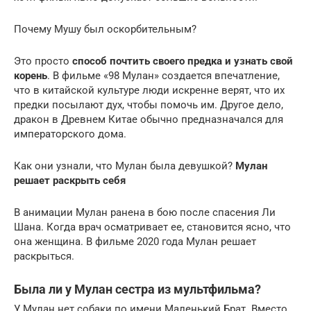
Почему Мушу был оскорбительным?
Это просто
способ почтить своего предка и узнать свой
корень
. В фильме «98 Мулан» создается впечатление,
что в китайской культуре люди искренне верят, что их
предки посылают дух, чтобы помочь им. Другое дело,
дракон в Древнем Китае обычно предназначался для
императорского дома.
Как они узнали, что Мулан была девушкой?
Мулан
решает раскрыть себя
В анимации Мулан ранена в бою после спасения Ли
Шана. Когда врач осматривает ее, становится ясно, что
она женщина. В фильме 2020 года Мулан решает
раскрыться.
Была ли у Мулан сестра из мультфильма?
У Мулан нет собаки по имени Маленький Брат. Вместо,