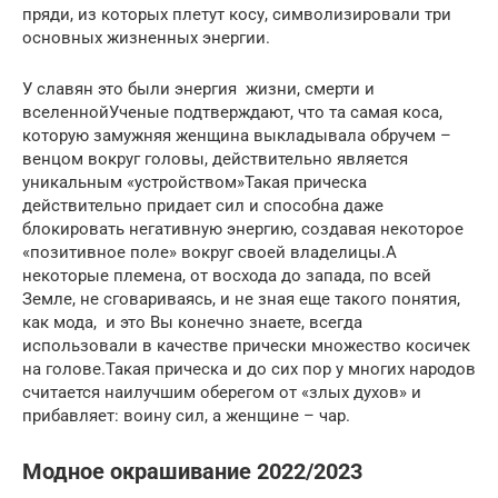
пряди, из которых плетут косу, символизировали три
основных жизненных энергии.
У славян это были энергия жизни, смерти и
вселеннойУченые подтверждают, что та самая коса,
которую замужняя женщина выкладывала обручем –
венцом вокруг головы, действительно является
уникальным «устройством»Такая прическа
действительно придает сил и способна даже
блокировать негативную энергию, создавая некоторое
«позитивное поле» вокруг своей владелицы.А
некоторые племена, от восхода до запада, по всей
Земле, не сговариваясь, и не зная еще такого понятия,
как мода, и это Вы конечно знаете, всегда
использовали в качестве прически множество косичек
на голове.Такая прическа и до сих пор у многих народов
считается наилучшим оберегом от «злых духов» и
прибавляет: воину сил, а женщине – чар.
Модное окрашивание 2022/2023