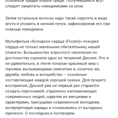
основной прядке новые пряди. Получившийся жгут
следует закрепить невидимками за ухом.
Затем остальные волосы надо также скрутить в виде
жгута и уложить в низкий пучок, зафиксировав его при
помощи невидимок.
Мультфильм «Холодное сердце (Frozen)» покорил
сердца не только маленьких обитательниц нашей
планеты. Большинство взрослого населения по
достоинству оценили одно из творений Диснея. Это и
не удивительно, в ленте показан красивый мир с
героями, вызывающими симпатию и, конечно же,
дружба, любовь и волшебство – основные
составляющие каждой хорошей сказки. Для лучшего
восприятия, Дисней уже не первый раз старается
создать персонажей, отдаленно напоминающих
современных людей, наделяя их эмоциями и
характерами, присущими современной молодежи,
интерпретируя наряды и отказываясь от вычурных
причесок. О последних и поговорим.