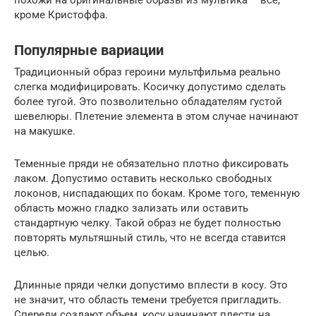
похожи на оригинальные образы из мультика – все,
кроме Кристоффа.
Популярные вариации
Традиционный образ героини мультфильма реально
слегка модифицировать. Косичку допустимо сделать
более тугой. Это позволительно обладателям густой
шевелюры. Плетение элемента в этом случае начинают
на макушке.
Теменные пряди не обязательно плотно фиксировать
лаком. Допустимо оставить несколько свободных
локонов, ниспадающих по бокам. Кроме того, теменную
область можно гладко зализать или оставить
стандартную челку. Такой образ не будет полностью
повторять мультяшный стиль, что не всегда ставится
целью.
Длинные пряди челки допустимо вплести в косу. Это
не значит, что область темени требуется пригладить.
Спереди создают объем, косу начинают плести на