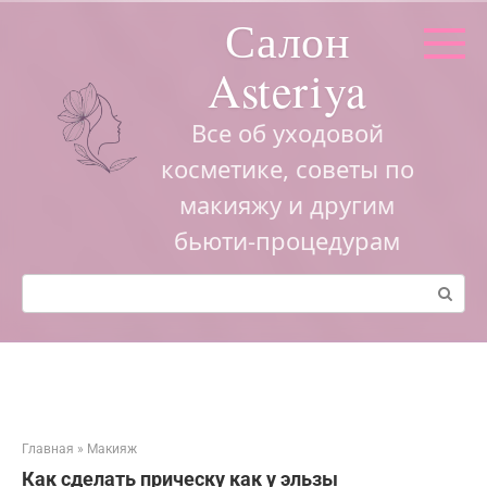
Перейти
Салон
к
контенту
Asteriya
Все об уходовой
косметике, советы по
макияжу и другим
бьюти-процедурам
Поиск:
Главная
»
Макияж
Как сделать прическу как у эльзы