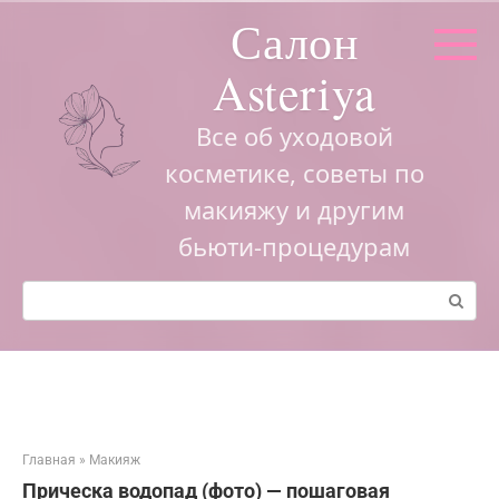
Перейти
Салон
к
контенту
Asteriya
Все об уходовой
косметике, советы по
макияжу и другим
бьюти-процедурам
Поиск:
Главная
»
Макияж
Прическа водопад (фото) — пошаговая