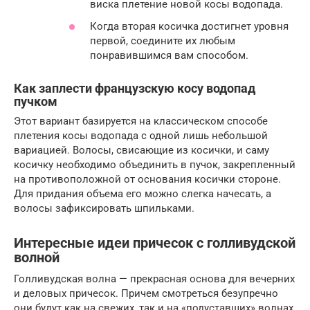
виска плетение новой косы водопада.
Когда вторая косичка достигнет уровня
первой, соедините их любым
понравившимся вам способом.
Как заплести французскую косу водопад
пучком
Этот вариант базируется на классическом способе
плетения косы водопада с одной лишь небольшой
вариацией. Волосы, свисающие из косички, и саму
косичку необходимо объединить в пучок, закрепленный
на противоположной от основания косички стороне.
Для придания объема его можно слегка начесать, а
волосы зафиксировать шпильками.
Интересные идеи причесок с голливудской
волной
Голливудская волна — прекрасная основа для вечерних
и деловых причесок. Причем смотреться безупречно
они будут как на свежих, так и на «подуставших» волнах.