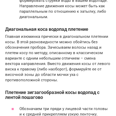
формировать струйки воды в вашем водопаде.
Направление движения косы может быть как
параллельным по отношению к затылку, либо
диагональным.
Диагональная коса водопад плетение
Главная изюминка прически в диагональном плетении
косы. В этой разновидности можно обойтись без
обозначения пробора. Зачесываем волосы назад и
плетем косу по методу, описанному в классическом
варианте с одним небольшим отличием – смена
вектора направления. Вместо движения косы от левого
виска к правому (либо наоборот), формируйте ее от
височной зоны до области мочки уха с
противоположной стороны.
Плетение зигзагообразной косы водопад с
лентой пошагово
Обозначаем три пряди у лицевой части головы
и к средней прикрепляем узкую ленточку.