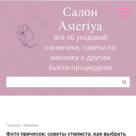
Перейти
Салон
к
контенту
Asteriya
Все об уходовой
косметике, советы по
макияжу и другим
бьюти-процедурам
Поиск:
Главная
»
Макияж
Фото причесок: советы стилиста, как выбрать