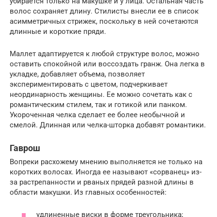
убирается только на макушке и у лица. Остальная часть
волос сохраняет длину. Стилисты внесли ее в список
асимметричных стрижек, поскольку в ней сочетаются
длинные и короткие пряди.
Маллет адаптируется к любой структуре волос, можно
оставить спокойной или воссоздать гранж. Она легка в
укладке, добавляет объема, позволяет
экспериментировать с цветом, подчеркивает
неординарность женщины. Ее можно сочетать как с
романтическим стилем, так и готикой или панком.
Укороченная челка сделает ее более необычной и
смелой. Длинная или челка-шторка добавят романтики.
Гаврош
Вопреки расхожему мнению выполняется не только на
коротких волосах. Иногда ее называют «сорванец» из-
за растрепанности и рваных прядей разной длины в
области макушки. Из главных особенностей:
удлиненные виски в форме треугольника;