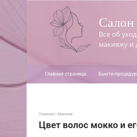
Перейти
к
Салон 
контенту
Все об ухо
макияжу и
Главная страница
Бьюти-процеду
Главная
»
Макияж
Цвет волос мокко и ег