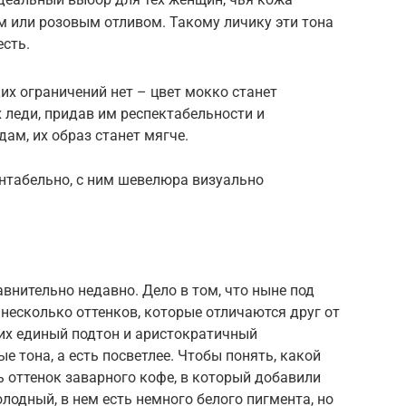
или розовым отливом. Такому личику эти тона
сть.
ких ограничений нет – цвет мокко станет
леди, придав им респектабельности и
дам, их образ станет мягче.
нтабельно, с ним шевелюра визуально
внительно недавно. Дело в том, что ныне под
несколько оттенков, которые отличаются друг от
них единый подтон и аристократичный
ые тона, а есть посветлее. Чтобы понять, какой
ь оттенок заварного кофе, в который добавили
лодный, в нем есть немного белого пигмента, но