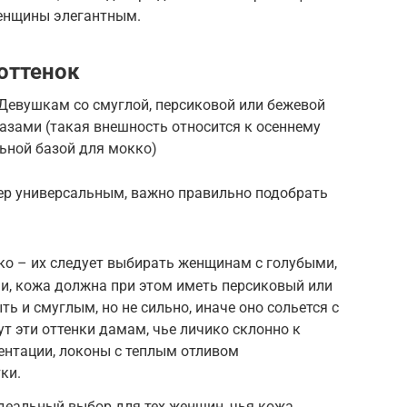
женщины элегантным.
оттенок
 Девушкам со смуглой, персиковой или бежевой
азами (такая внешность относится к осеннему
льной базой для мокко)
ер универсальным, важно правильно подобрать
о – их следует выбирать женщинам с голубыми,
и, кожа должна при этом иметь персиковый или
ь и смуглым, но не сильно, иначе оно сольется с
т эти оттенки дамам, чье личико склонно к
ентации, локоны с теплым отливом
ки.
деальный выбор для тех женщин, чья кожа