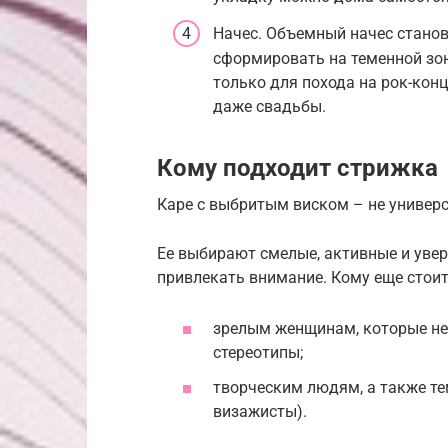
Начес. Объемный начес станов
сформировать на теменной зон
только для похода на рок-конц
даже свадьбы.
Кому подходит стрижка
Каре с выбритым виском – не универ
Ее выбирают смелые, активные и увер
привлекать внимание. Кому еще стоит
зрелым женщинам, которые не
стереотипы;
творческим людям, а также тем
визажисты).