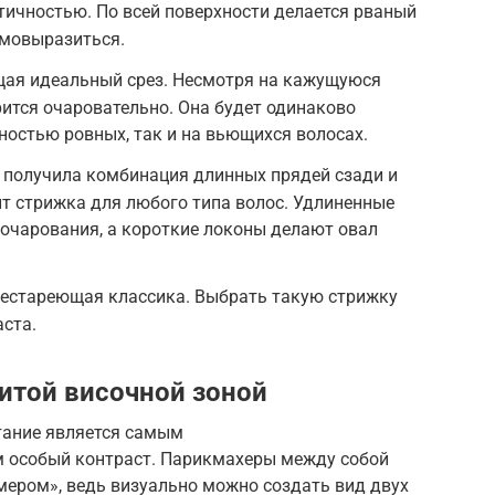
тичностью. По всей поверхности делается рваный
амовыразиться.
ая идеальный срез. Несмотря на кажущуюся
рится очаровательно. Она будет одинаково
ностью ровных, так и на вьющихся волосах.
е получила комбинация длинных прядей сзади и
т стрижка для любого типа волос. Удлиненные
очарования, а короткие локоны делают овал
нестареющая классика. Выбрать такую стрижку
аста.
итой височной зоной
тание является самым
особый контраст. Парикмахеры между собой
ером», ведь визуально можно создать вид двух