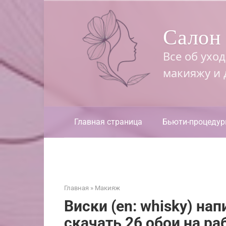
Перейти
к
Салон 
контенту
Все об ухо
макияжу и
Главная страница
Бьюти-процеду
Главная
»
Макияж
Виски (en: whisky) нап
скачать 26 обои на ра