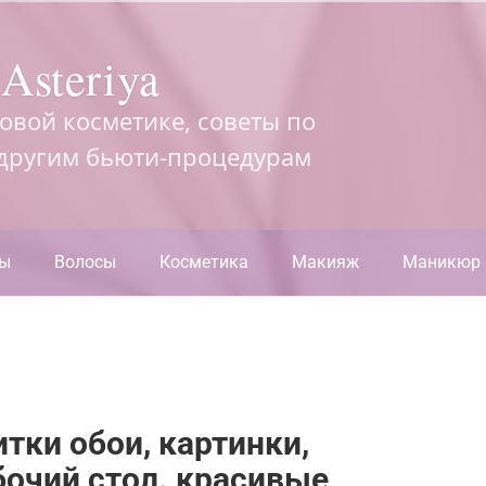
Asteriya
довой косметике, советы по
 другим бьюти-процедурам
ры
Волосы
Косметика
Макияж
Маникюр
итки обои, картинки,
бочий стол. красивые