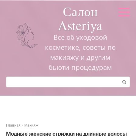
Перейти
Салон
к
контенту
Asteriya
Все об уходовой
косметике, советы по
макияжу и другим
бьюти-процедурам
Поиск:
Главная
»
Макияж
Модные женские стрижки на длинные волосы