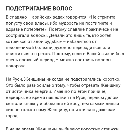
ПОДСТРИГАНИЕ ВОЛОС
В славяно – арийских ведах говорится: «Не стригите
попусту свои власы, ибо мудрость не постигнете и
здравие потеряете». Поэтому славяне практически не
состригали волосы. Делали это лишь те, кто хотел
«отречься от злой судьбы» – избавиться от
неизлечимой болезни, духовно переродиться или
очиститься от грехов. Поэтому, если в Вашей жизни был
очень сложный период – можно состричь волосы
покороче.
На Руси, Женщины никогда не подстригались коротко.
Это было равносильно тому, чтобы отрезать Женщину
от источника энергии. Именно по этой причине,
варвары, во время нашествия на Русь, первым делом
хватали княжну и обрезали ей косу, тем самым лишая
сил не только саму Женщину, но и князя и даже сам
город.
В наше время, Женщины выбирают короткие стрижки,