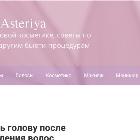
Asteriya
довой косметике, советы по
 другим бьюти-процедурам
ры
Волосы
Косметика
Макияж
Маникюр
 голову после
ления волос