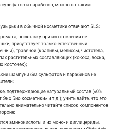
з сульфатов и парабенов, можно по таким
пузырьки в обычной косметике отвечают SLS;
аромата, поскольку при изготовлении не
шки; присутствует только естественный
чный), травяной (крапивы, мелиссы, чистотела,
апах растительных составляющих (кокоса, воска,
х косточек);
еские шампуни без сульфатов и парабенов не
ители;
вке, подтверждающие натуральный состав («0%
 Эко Био косметики» и т.д.); учитывайте, что это
зательно внимательно читайте список компонентов
тороне;
тся аминокислоты и их моно- и диглицериды,