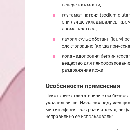
непереносимости;
глутамат натрия (sodium glut
они лучше укладывались, кроме
ароматизатора;
лаурил сульфобетаин (lauryl b
электризацию (когда прическа
кокамидопропил бетаин (cocami
вещество для пенообразования
раздражение кожи.
Особенности применения
Некоторые отличительные особенност
указаны выше. Из-за них ряду женщин
мытья эффект вас разочаровал, не фак
неправильно ее использовали: