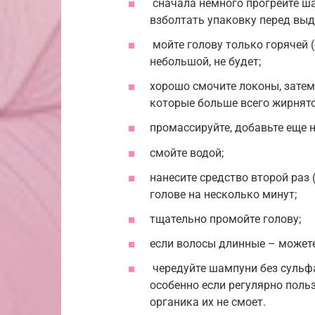
сначала немного прогрейте ша
взболтать упаковку перед выд
мойте голову только горячей (
небольшой, не будет;
хорошо смочите локоны, затем 
которые больше всего жирнятс
промассируйте, добавьте еще н
смойте водой;
нанесите средство второй раз 
голове на несколько минут;
тщательно промойте голову;
если волосы длинные – можете
чередуйте шампуни без сульф
особенно если регулярно поль
органика их не смоет.