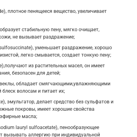
ide), плотное пенящееся вещество, увеличивает
 образует стабильную пену, мягко очищает,
кожи, не вызывает раздражение;
 sulfosuccinate), уменьшает раздражение, хорошо
зистой, легко смывается, создает тонкую пену;
de),получают из растительных масел, он имеет
ния, безопасен для детей;
из свеклы, обладает смягчающими,увлажняющими
 блеск волосам и питает их;
te), эмульгатор, делает средство без сульфатов и
ожные покровы, имеет хорошие свойства
 эфирные масла;
odium lauryl sulfoacetate), пенообразующее
ет вызывать аллергию при индивидуальной