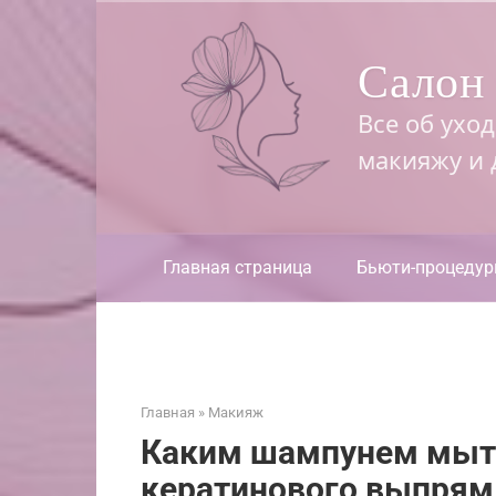
Перейти
к
Салон 
контенту
Все об ухо
макияжу и
Главная страница
Бьюти-процеду
Главная
»
Макияж
Каким шампунем мыть
кератинового выпрям