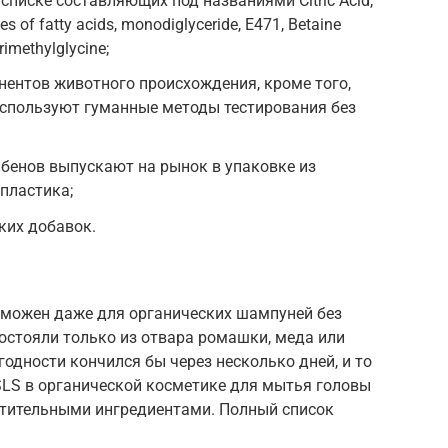
 списке составляющих под названиями Citric Acid,
es of fatty acids, monodiglyceride, E471, Betaine
rimethylglycine;
нентов животного происхождения, кроме того,
используют гуманные методы тестирования без
абенов выпускают на рынок в упаковке из
пластика;
ких добавок.
можен даже для органических шампуней без
состояли только из отвара ромашки, меда или
годности кончился бы через несколько дней, и то
SLS в органической косметике для мытья головы
астительными ингредиентами. Полный список