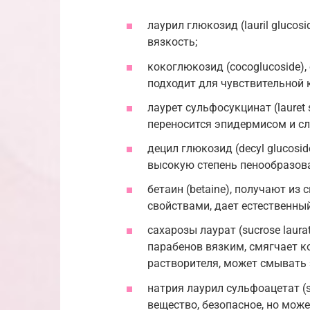
лаурил глюкозид (lauril glucos
вязкость;
кокоглюкозид (cocoglucoside),
подходит для чувствительной 
лаурет сульфосукцинат (lauret
переносится эпидермисом и сли
децил глюкозид (decyl glucosi
высокую степень пенообразова
бетаин (betaine), получают 
свойствами, дает естественный
сахарозы лаурат (sucrose laura
парабенов вязким, смягчает к
растворителя, может смывать
натрия лаурил сульфоацетат (s
вещество, безопасное, но мож