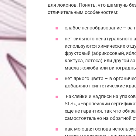
для локонов. Понять, что шампунь бе
отличительным особенностям:
слабое пенообразование – за 
нет сильного ненатурального 
используются химические отду
фруктовый (абрикосовый, ябло
кактуса, лотоса) или другой з
масла жожоба или виноградны
нет яркого цвета – в органич
добавляют синтетические крас
наклейки и надписи на упако
SLS», «Европейский сертификат
еще не гарантия, так что обя
самостоятельно на обратной с
как моющая основа использую