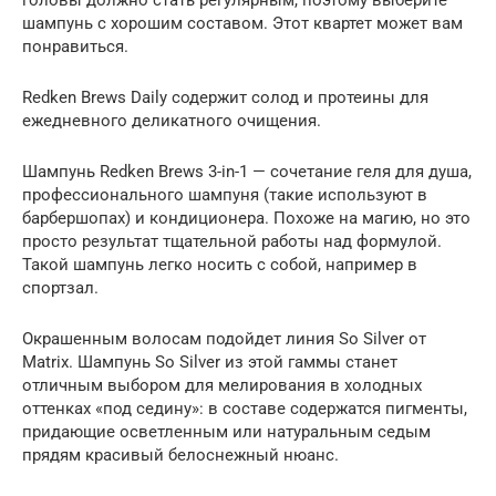
головы должно стать регулярным, поэтому выберите
шампунь с хорошим составом. Этот квартет может вам
понравиться.
Redken Brews Daily содержит солод и протеины для
ежедневного деликатного очищения.
Шампунь Redken Brews 3-in-1 — сочетание геля для душа,
профессионального шампуня (такие используют в
барбершопах) и кондиционера. Похоже на магию, но это
просто результат тщательной работы над формулой.
Такой шампунь легко носить с собой, например в
спортзал.
Окрашенным волосам подойдет линия So Silver от
Matrix. Шампунь So Silver из этой гаммы станет
отличным выбором для мелирования в холодных
оттенках «под седину»: в составе содержатся пигменты,
придающие осветленным или натуральным седым
прядям красивый белоснежный нюанс.