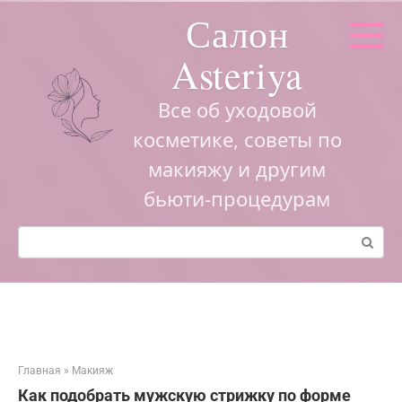
Перейти
Салон
к
контенту
Asteriya
Все об уходовой
косметике, советы по
макияжу и другим
бьюти-процедурам
Поиск:
Главная
»
Макияж
Как подобрать мужскую стрижку по форме