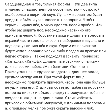
Сердцевидная и треугольная формы – эти два типа
отличаются единственной особенностью – остротой
подбородка и шириной скул. Лучшим вариантом будет
придать объём и уравновесить пропорции. Чтобы
скрыть ширину лба, можно сделать косой пробор. Или
чтобы расширить лоб, необходимо частично его
прикрыть челкой. Короткие виски и длинные волосы в
верхней части головы скрасят подбородок визуально и
подчеркнут линию лба и скул. Одним из вариантов
будет использование челки, либо продел на правую или
левую стороны. Также подходят варианты причесок:
«Канадка», «Квифф», удлиненные стрижки с челками
или зачесами набок, «Мэн бан» или «Топ кнот».
Прямоугольная – круглее квадрата и длиннее овала,
среднее между ними. При такой форме лица
необходимо подобрать прическу, чтобы она еще больше
не удлиняла его. Стилисты советуют избегать коротких
волос на висках и объема сверху на макушке, чтобы не
создавать акцент на длине лица. Стоит избегать
причесок с объемной макушкой, с длинными волосами,
а, к примеру, челка поможет скрыть высокий лоб.