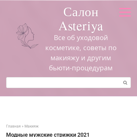
Перейти
Салон
к
контенту
Asteriya
Все об уходовой
косметике, советы по
макияжу и другим
бьюти-процедурам
Поиск:
Главная
»
Макияж
Модные мужские стрижки 2021