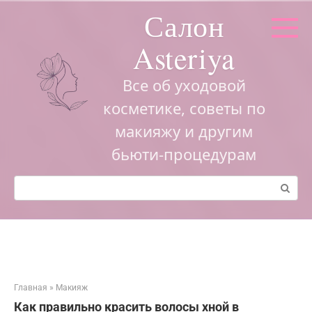
Перейти
Салон
к
контенту
Asteriya
Все об уходовой
косметике, советы по
макияжу и другим
бьюти-процедурам
Поиск:
Главная
»
Макияж
Как правильно красить волосы хной в