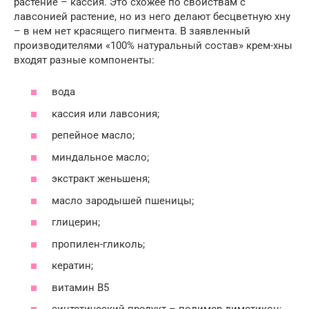
растение – кассия. Это схожее по свойствам с
лавсонией растение, но из него делают бесцветную хну
– в нем нет красящего пигмента. В заявленный
производителями «100% натуральный состав» крем-хны
входят разные компоненты:
вода
кассия или лавсония;
репейное масло;
миндальное масло;
экстракт женьшеня;
масло зародышей пшеницы;
глицерин;
пропилен-гликоль;
кератин;
витамин В5